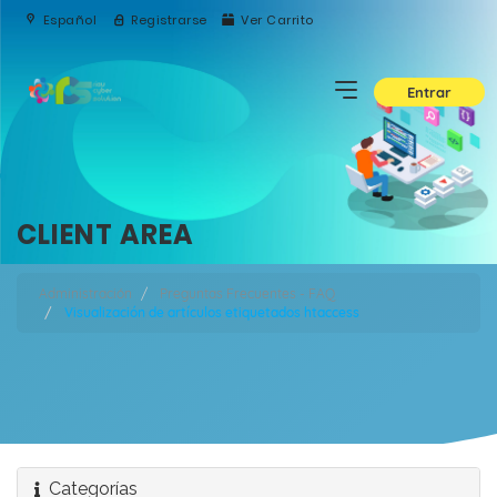
Español
Registrarse
Ver Carrito
Entrar
CLIENT AREA
Administración
Preguntas Frecuentes - FAQ
Visualización de artículos etiquetados htaccess
Categorías