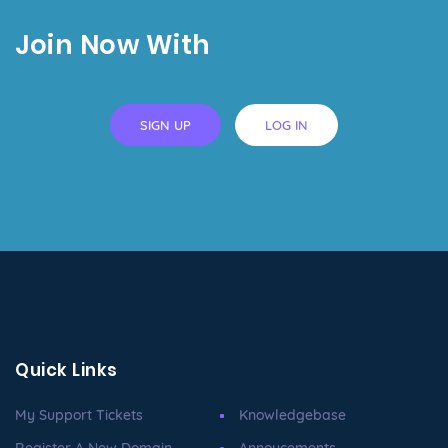
Join Now With
SIGN UP
LOG IN
Quick Links
My Support Tickets
Knowledgebase