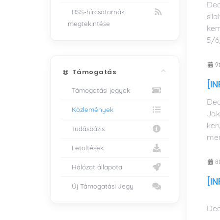
Dea
RSS-hírcsatornák
sil
megtekintése
kem
5/6
9
Támogatás
[I
Támogatási jegyek
Dea
Közlemények
Jak
ker
Tudásbázis
men
Letöltések
8
Hálózat állapota
[I
Új Támogatási Jegy
Dea