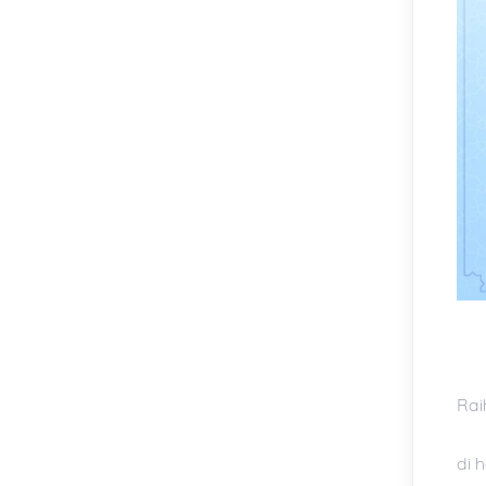
Rai
di h