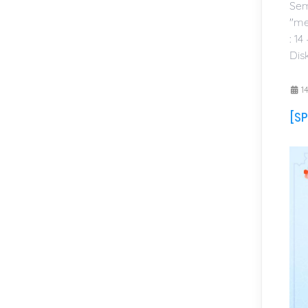
Sem
"me
: 1
Disk
14
[SP