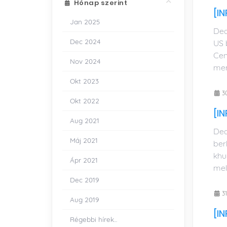
Hónap szerint
[I
Jan 2025
Dea
Dec 2024
US 
Cen
Nov 2024
mem
Okt 2023
30
Okt 2022
[IN
Aug 2021
Dea
Máj 2021
ber
khu
Ápr 2021
mela
Dec 2019
31
Aug 2019
[IN
Régebbi hírek...