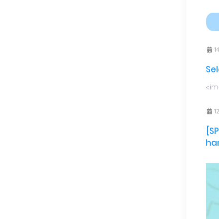
14
Sel
<img
12
[S
ha