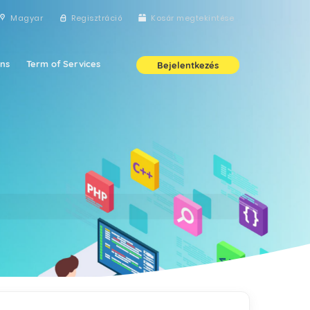
Magyar
Regisztráció
Kosár megtekintése
ns
Term of Services
Bejelentkezés