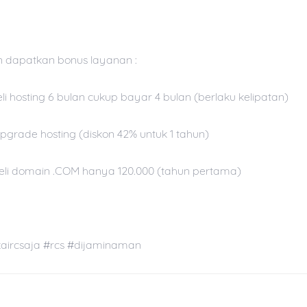
 dapatkan bonus layanan :
Beli hosting 6 bulan cukup bayar 4 bulan (berlaku kelipatan)
Upgrade hosting (diskon 42% untuk 1 tahun)
Beli domain .COM hanya 120.000 (tahun pertama)
aircsaja #rcs #dijaminaman