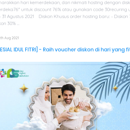
arakkan hari kemerdekaan, dan nikmati hosting dengan dis
rdeka76" untuk discount 76% atau gunakan code 30recuring u
4 - 31 Agustus 2021 Diskon Khusus order hosting baru: - Dis
on 30% ...
th Aug 2021
ESIAL IDUL FITRI] - Raih voucher diskon di hari yang fit