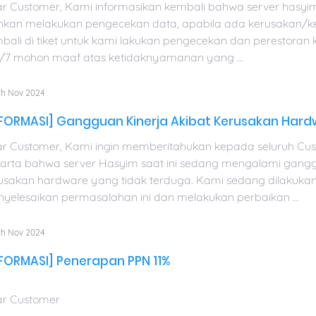
r Customer, Kami informasikan kembali bahwa server hasyim 
ahkan melakukan pengecekan data, apabila ada kerusakan/
bali di tiket untuk kami lakukan pengecekan dan perestoran
/7 mohon maaf atas ketidaknyamanan yang ...
th Nov 2024
NFORMASI] Gangguan Kinerja Akibat Kerusakan Hard
r Customer, Kami ingin memberitahukan kepada seluruh Cus
arta bahwa server Hasyim saat ini sedang mengalami ganggu
usakan hardware yang tidak terduga. Kami sedang dilakuka
yelesaikan permasalahan ini dan melakukan perbaikan ...
th Nov 2024
NFORMASI] Penerapan PPN 11%
r Customer