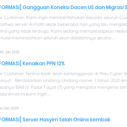
NFORMASI] Gangguan Koneksi Dacen US dan Migrasi S
r Customer, Kami ingin memberitahukan kepada seluruh Cus
bahwa server Al-Fatih sejak beberapa hari yang lalu menga
tral yang tidak terduga. Kami sedang mempersiapkan replac
ulai memindahkan seluruh akun didalamnya secara ...
th Jan 2025
FORMASI] Kenaikan PPN 12%
r Customer Terima kasih telah berlangganan di Riau Cyber So
lanjut. Berdasarkan Undang-Undang nomer 7 tahun 2021 ten
susnya BAB IV Pasal 7 ayat (1) yang mengatur mengenai tar
lui email ini kami ingin ...
st Dec 2024
FORMASI] Server Hasyim telah Online kembali