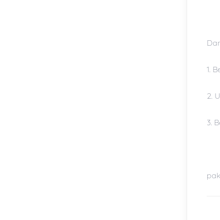
Dan
1. 
2. 
3. 
pak