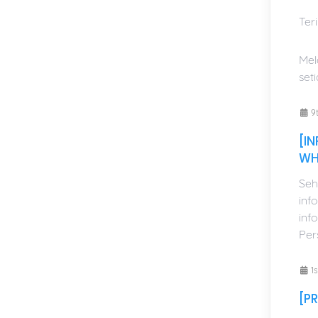
Ter
Mel
set
9t
[I
WH
Seh
inf
inf
Per
1s
[P