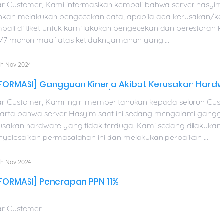
r Customer, Kami informasikan kembali bahwa server hasyim 
ahkan melakukan pengecekan data, apabila ada kerusakan/
bali di tiket untuk kami lakukan pengecekan dan perestoran
/7 mohon maaf atas ketidaknyamanan yang ...
th Nov 2024
NFORMASI] Gangguan Kinerja Akibat Kerusakan Hard
r Customer, Kami ingin memberitahukan kepada seluruh Cus
arta bahwa server Hasyim saat ini sedang mengalami ganggu
usakan hardware yang tidak terduga. Kami sedang dilakuka
yelesaikan permasalahan ini dan melakukan perbaikan ...
th Nov 2024
NFORMASI] Penerapan PPN 11%
r Customer