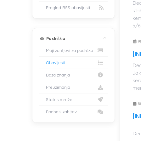
Dea
Pregled RSS obavijesti
sil
kem
5/6
Podrška
9
Moji zahtjevi za podršku
[I
Obavijesti
Dea
Jak
Baza znanja
ker
Preuzimanja
men
Status mreže
8
Podnesi zahjtev
[I
Dea