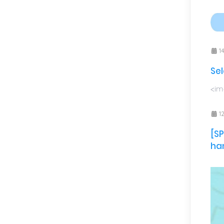
14
Sel
<img
12
[S
ha