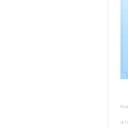
Rai
di h