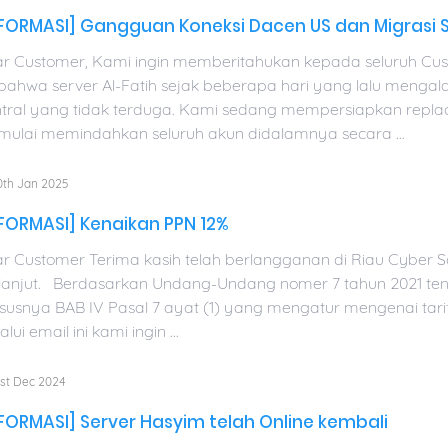
NFORMASI] Gangguan Koneksi Dacen US dan Migrasi S
r Customer, Kami ingin memberitahukan kepada seluruh Cus
bahwa server Al-Fatih sejak beberapa hari yang lalu menga
tral yang tidak terduga. Kami sedang mempersiapkan replac
ulai memindahkan seluruh akun didalamnya secara ...
th Jan 2025
FORMASI] Kenaikan PPN 12%
r Customer Terima kasih telah berlangganan di Riau Cyber So
lanjut. Berdasarkan Undang-Undang nomer 7 tahun 2021 ten
susnya BAB IV Pasal 7 ayat (1) yang mengatur mengenai tar
lui email ini kami ingin ...
st Dec 2024
FORMASI] Server Hasyim telah Online kembali