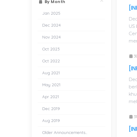
By Month
[I
Jan 2025
Dea
Dec 2024
US 
Cen
Nov 2024
mem
Oct 2023
30
Oct 2022
[IN
Aug 2021
Dea
May 2021
ber
khu
Apr 2021
mela
Dec 2019
31
Aug 2019
[IN
Older Announcements...