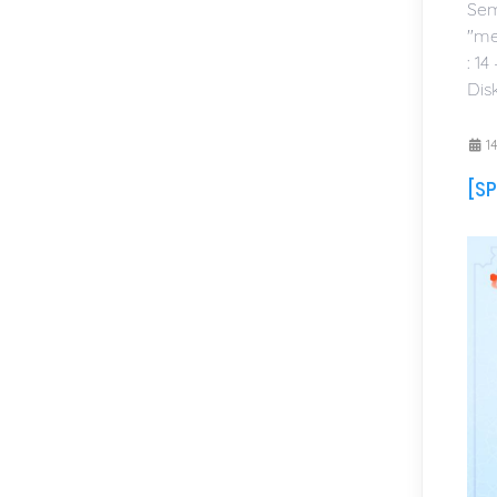
Sem
"me
: 1
Disk
14
[SP