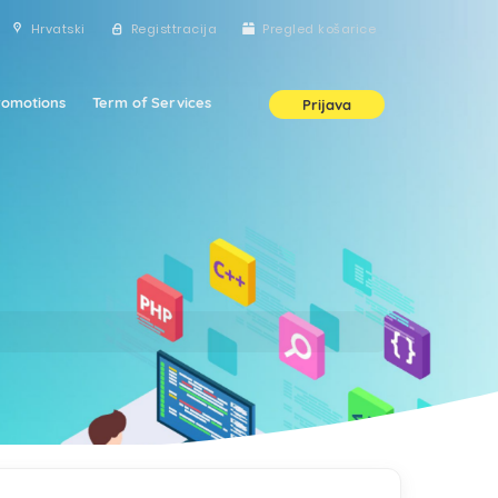
Hrvatski
Registtracija
Pregled košarice
romotions
Term of Services
Prijava