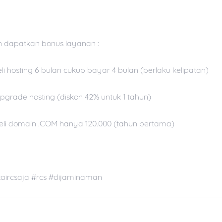
 dapatkan bonus layanan :
Beli hosting 6 bulan cukup bayar 4 bulan (berlaku kelipatan)
Upgrade hosting (diskon 42% untuk 1 tahun)
Beli domain .COM hanya 120.000 (tahun pertama)
aircsaja #rcs #dijaminaman