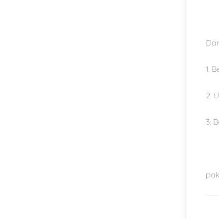
Dan
1. 
2. 
3. 
pak