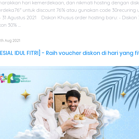
arakkan hari kemerdekaan, dan nikmati hosting dengan dis
rdeka76" untuk discount 76% atau gunakan code 30recuring u
4 - 31 Agustus 2021 Diskon Khusus order hosting baru: - Dis
on 30% ...
th Aug 2021
ESIAL IDUL FITRI] - Raih voucher diskon di hari yang fit