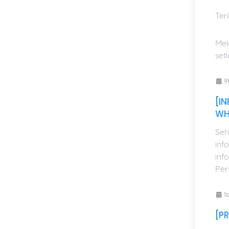
Ter
Mel
set
9t
[I
WH
Seh
inf
inf
Per
1s
[P