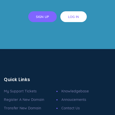
SIGN UP
LOG IN
Quick Links
My Support Tickets
Knowledgebase
Register A New Domain
Annoucements
Transfer New Domain
Contact Us