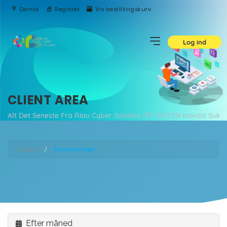
Dansk
Register
Vis bestillingskurv
Log ind
CLIENT AREA
Alt Det Seneste Fra Riau Cyber Solution (PT SUITEN Inovasi Suks
Support
Annonceringer
Efter måned