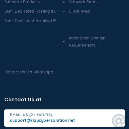
Software Products
Network Status
Semi Dedicated Hosting IIX
Client Area
Semi Dedicated Hosting US
Indonesian Domain
Requirements
Contact Us Via Whatsapp
Contact Us at
EMAIL US (24 HOURS):
support@riaucybersolution.net