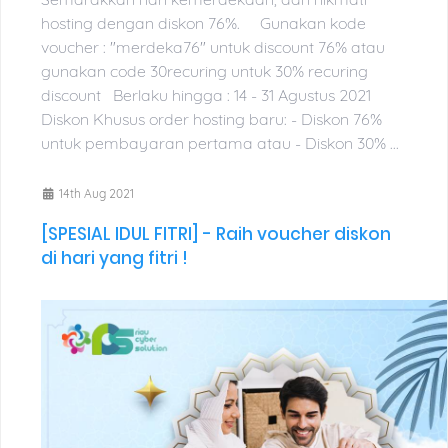
hosting dengan diskon 76%. Gunakan kode
voucher : "merdeka76" untuk discount 76% atau
gunakan code 30recuring untuk 30% recuring
discount Berlaku hingga : 14 - 31 Agustus 2021
Diskon Khusus order hosting baru: - Diskon 76%
untuk pembayaran pertama atau - Diskon 30% ...
14th Aug 2021
[SPESIAL IDUL FITRI] - Raih voucher diskon
di hari yang fitri !