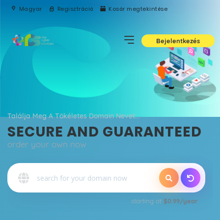
Magyar
Regisztráció
Kosár megtekintése
Bejelentkezés
Találja Meg A Tökéletes Domain Nevet...
SECURE AND GUARANTEED
order your own now
o
starting at
$0.99/year
Qu
E