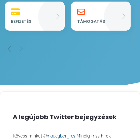
Re
Fu
BEFIZETÉS
TÁMOGATÁS
A legújabb Twitter bejegyzések
Kövess minket @
riaucyber_rcs
Mindig friss hírek