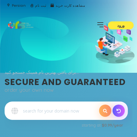
Persian
ثبت نام
مشاهده کارت خرید
ورود
برای یافتن بهترین نام همینک جستجو کنید...
SECURE AND GUARANTEED
order your own now
o
starting at
$0.99/year
Qu
E