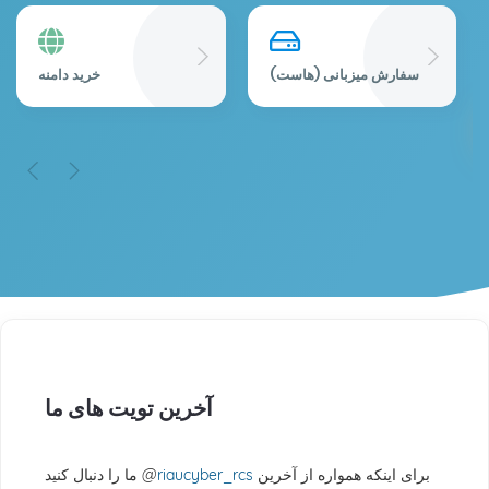
Re
Fu
سفارش میزبانی (هاست)
خرید دامنه
آخرین تویت های ما
ما را دنبال کنید @
riaucyber_rcs
برای اینکه همواره از آخرین