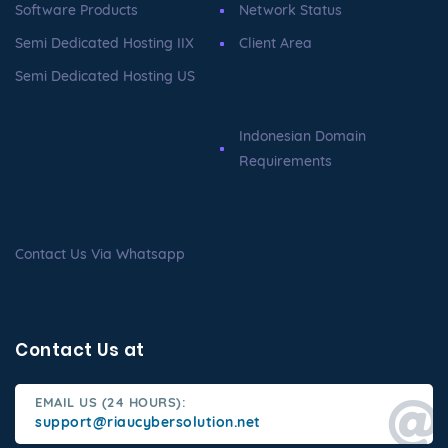
Software Products
Network Status
Semi Dedicated Hosting IIX
Client Area
Semi Dedicated Hosting US
Indonesian Domain
Requirements
Contact Us Via Whatsapp
Contact Us at
EMAIL US (24 HOURS):
support@riaucybersolution.net