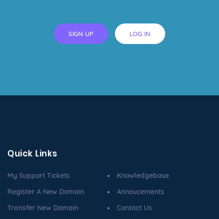
SIGN UP
LOG IN
Quick Links
My Support Tickets
Knowledgebase
Register A New Domain
Annoucements
Transfer New Domain
Contact Us