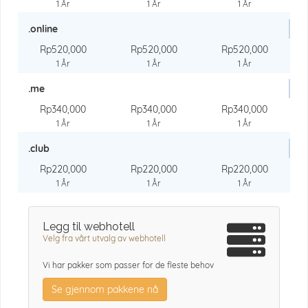
1 År
1 År
1 År
.online
Rp520,000
Rp520,000
Rp520,000
1 År
1 År
1 År
.me
Rp340,000
Rp340,000
Rp340,000
1 År
1 År
1 År
.club
Rp220,000
Rp220,000
Rp220,000
1 År
1 År
1 År
Legg til webhotell
Velg fra vårt utvalg av webhotell
Vi har pakker som passer for de fleste behov
Se gjennom pakkene nå