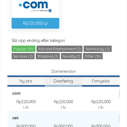
Rp220,000/yr
Slå opp ending etter kategori
Popular (10)
Arts and Entertainment (1)
Technology (2)
Services (2)
Shopping (1)
Novelty (1)
Other (16)
Domenenavn
Ny pris
Overføring
Fornyelse
.com
Rp220,000
Rp220,000
Rp220,000
1 År
1 År
1 År
.net
Rp300,000
Rp300,000
Rp300,000