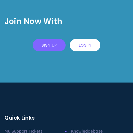
Join Now With
SIGN UP
LOG IN
Quick Links
My Support Tickets
Knowledgebase